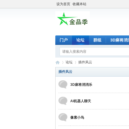
设为首页
收藏本站
门户
论坛
群组
3D麻将消
论坛
插件风云
插件风云
3D麻将消消乐
金
»
›
AI机器人聊天
像素小鸟