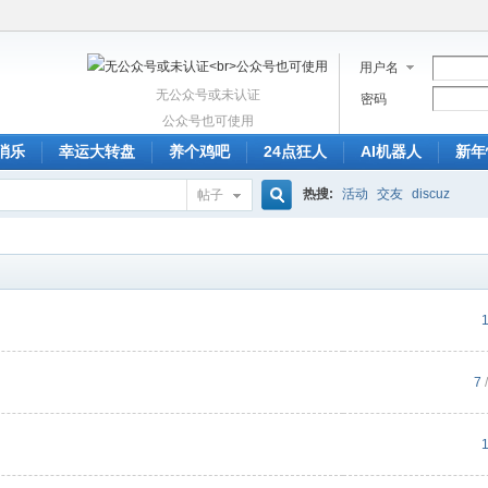
用户名
无公众号或未认证
密码
公众号也可使用
消乐
幸运大转盘
养个鸡吧
24点狂人
AI机器人
新年
热搜:
活动
交友
discuz
帖子
搜
索
7
/