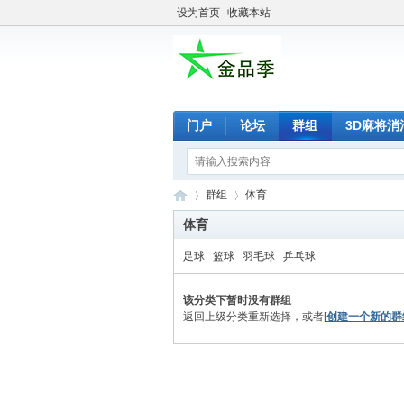
设为首页
收藏本站
门户
论坛
群组
3D麻将消
群组
体育
体育
足球
篮球
羽毛球
乒乓球
金
›
›
该分类下暂时没有群组
返回上级分类重新选择，或者[
创建一个新的群