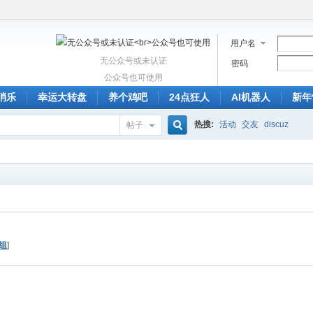
用户名
无公众号或未认证
密码
公众号也可使用
消乐
幸运大转盘
养个鸡吧
24点狂人
AI机器人
新年
热搜:
活动
交友
discuz
帖子
搜
索
组
]