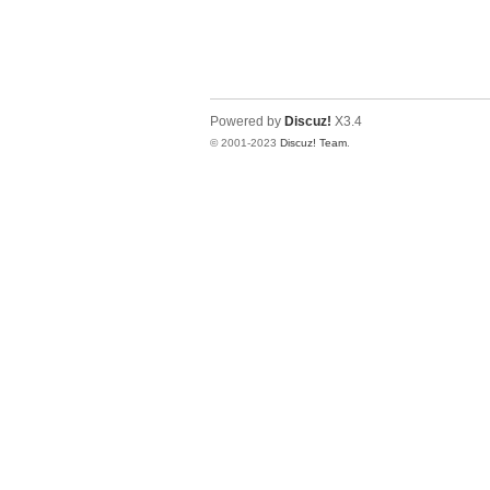
品
Powered by
Discuz!
X3.4
© 2001-2023
Discuz! Team
.
季