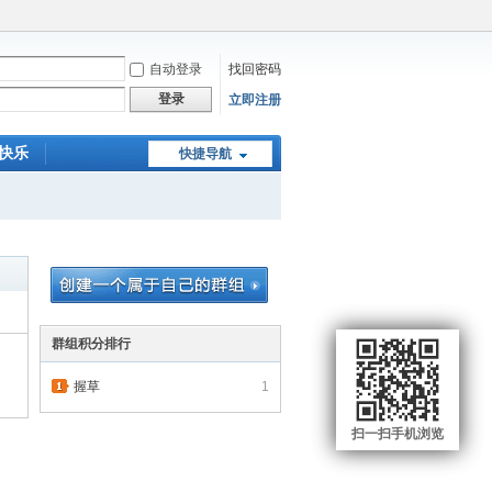
自动登录
找回密码
登录
立即注册
快乐
快捷导航
拼图游戏
2048军棋游戏
群组积分排行
握草
1
扫一扫手机浏览