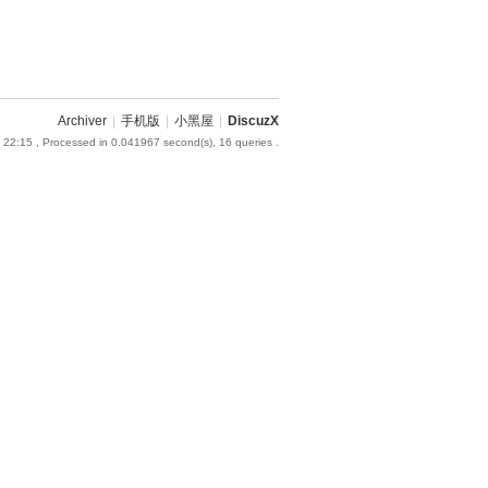
Archiver
|
手机版
|
小黑屋
|
DiscuzX
 22:15
, Processed in 0.041967 second(s), 16 queries .